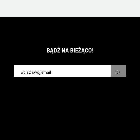
BĄDŹ NA BIEŻĄCO!
ok
kontakt:
info@piecsmakow.pl