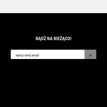
BĄDŹ NA BIEŻĄCO!
ok
kontakt:
info@piecsmakow.pl