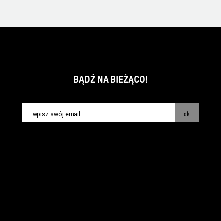
BĄDŹ NA BIEŻĄCO!
ok
kontakt:
info@piecsmakow.pl