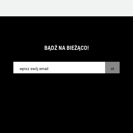
BĄDŹ NA BIEŻĄCO!
ok
kontakt:
info@piecsmakow.pl