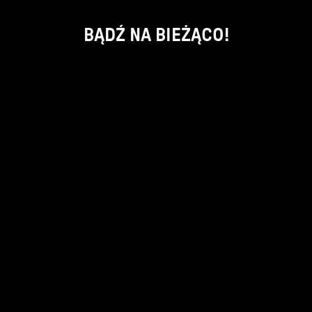
BĄDŹ NA BIEŻĄCO!
ok
kontakt:
info@piecsmakow.pl