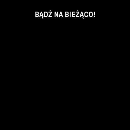
BĄDŹ NA BIEŻĄCO!
ok
kontakt:
info@piecsmakow.pl