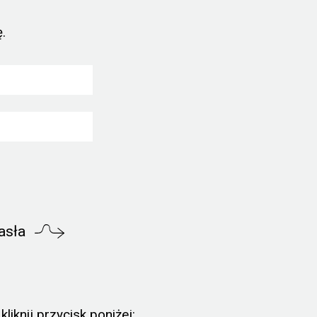
.
asła
liknij przycisk poniżej: