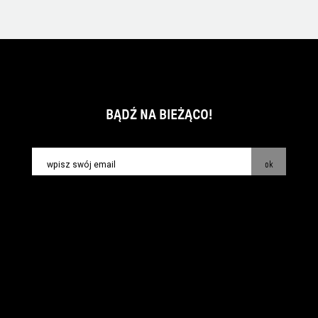
BĄDŹ NA BIEŻĄCO!
ok
kontakt:
info@piecsmakow.pl