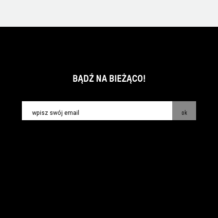
BĄDŹ NA BIEŻĄCO!
ok
kontakt:
info@piecsmakow.pl