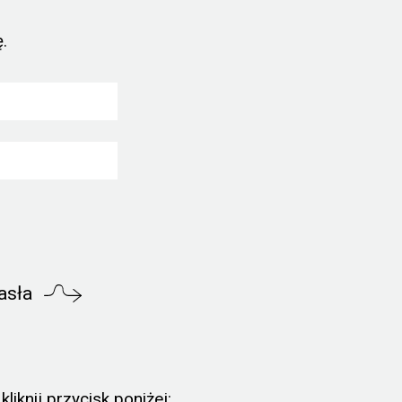
.
asła
liknij przycisk poniżej: