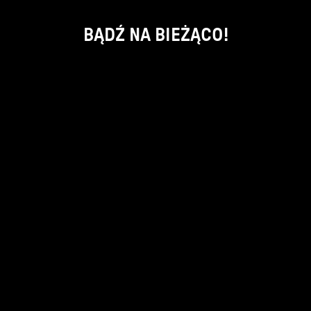
BĄDŹ NA BIEŻĄCO!
ok
kontakt:
info@piecsmakow.pl