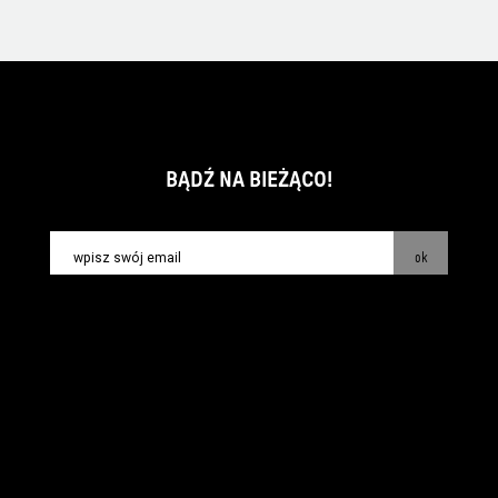
BĄDŹ NA BIEŻĄCO!
ok
kontakt:
info@piecsmakow.pl