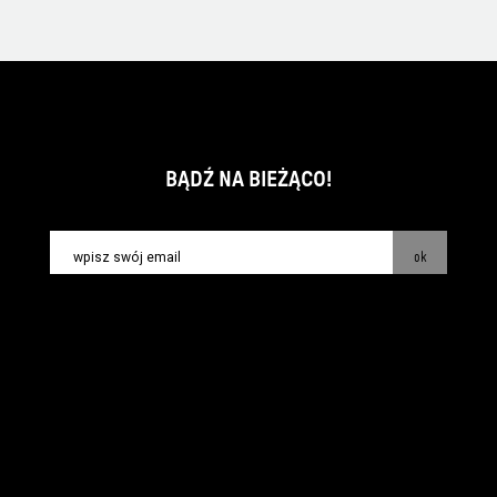
BĄDŹ NA BIEŻĄCO!
ok
kontakt:
info@piecsmakow.pl