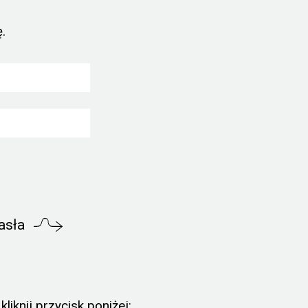
.
asła
liknij przycisk poniżej: