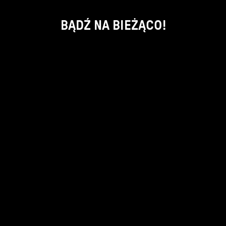
BĄDŹ NA BIEŻĄCO!
ok
kontakt:
info@piecsmakow.pl