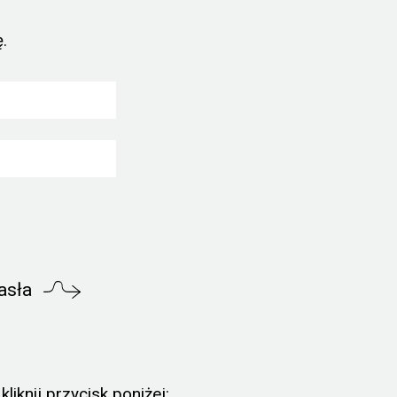
.
asła
liknij przycisk poniżej: