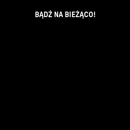
BĄDŹ NA BIEŻĄCO!
ok
kontakt:
info@piecsmakow.pl