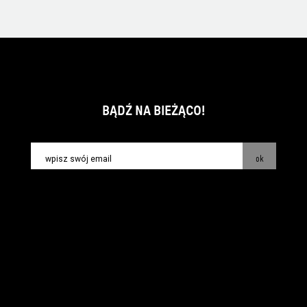
BĄDŹ NA BIEŻĄCO!
ok
kontakt:
info@piecsmakow.pl