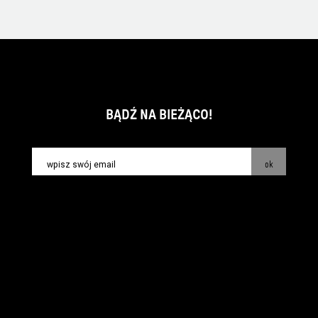
BĄDŹ NA BIEŻĄCO!
ok
kontakt:
info@piecsmakow.pl