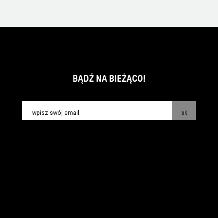
BĄDŹ NA BIEŻĄCO!
ok
kontakt:
info@piecsmakow.pl