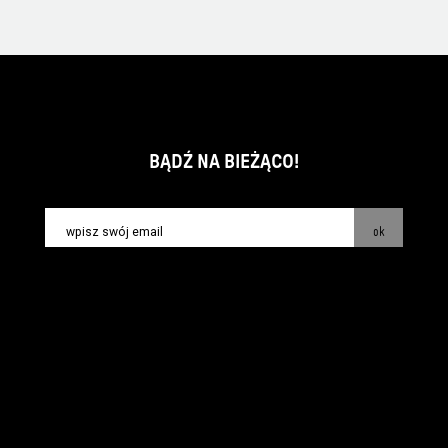
BĄDŹ NA BIEŻĄCO!
ok
kontakt:
info@piecsmakow.pl