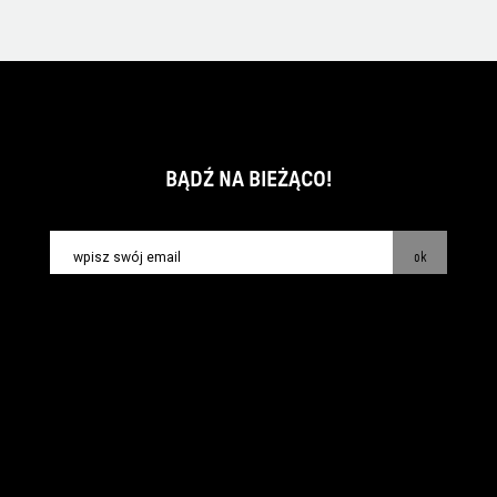
BĄDŹ NA BIEŻĄCO!
ok
kontakt:
info@piecsmakow.pl