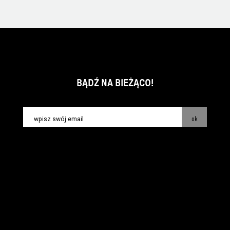
BĄDŹ NA BIEŻĄCO!
ok
kontakt:
info@piecsmakow.pl