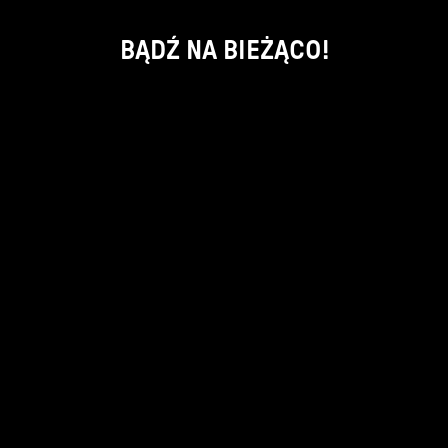
BĄDŹ NA BIEŻĄCO!
ok
kontakt:
info@piecsmakow.pl