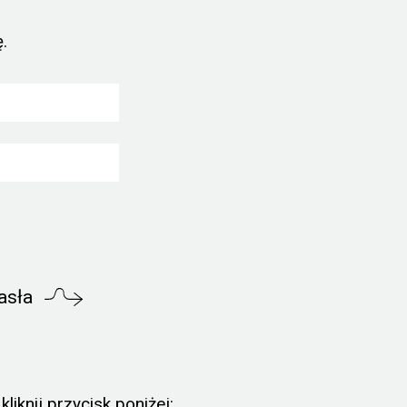
.
asła
liknij przycisk poniżej: