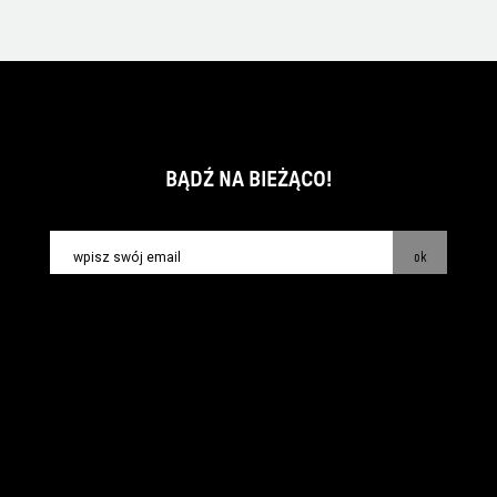
BĄDŹ NA BIEŻĄCO!
ok
kontakt:
info@piecsmakow.pl