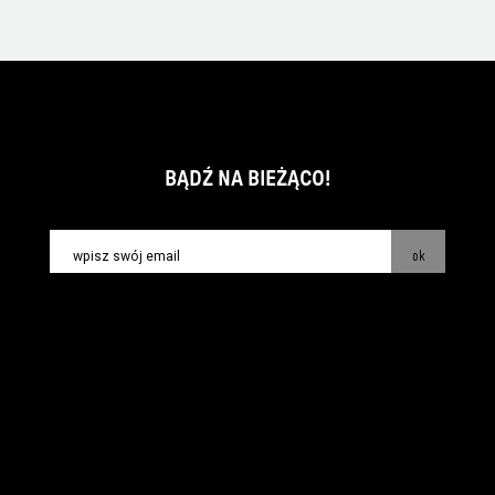
BĄDŹ NA BIEŻĄCO!
ok
kontakt:
info@piecsmakow.pl