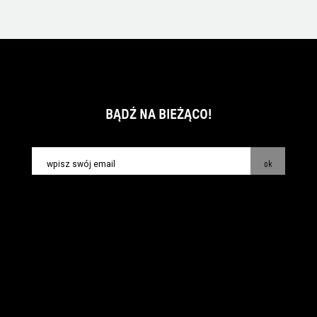
BĄDŹ NA BIEŻĄCO!
ok
kontakt:
info@piecsmakow.pl