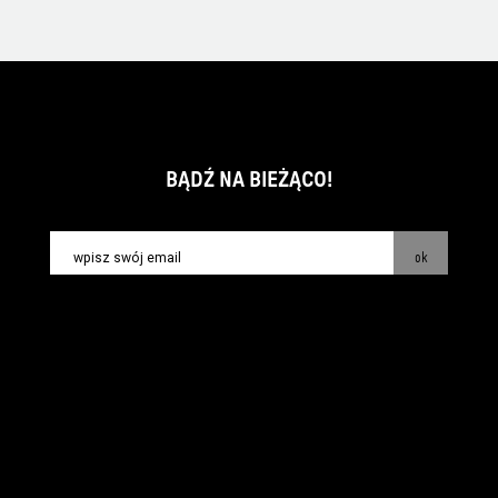
BĄDŹ NA BIEŻĄCO!
ok
kontakt:
info@piecsmakow.pl