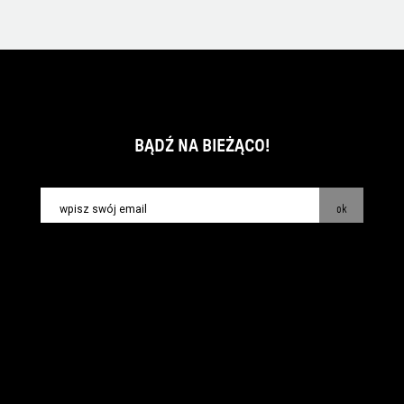
BĄDŹ NA BIEŻĄCO!
ok
kontakt:
info@piecsmakow.pl