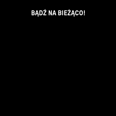
BĄDŹ NA BIEŻĄCO!
ok
kontakt:
info@piecsmakow.pl