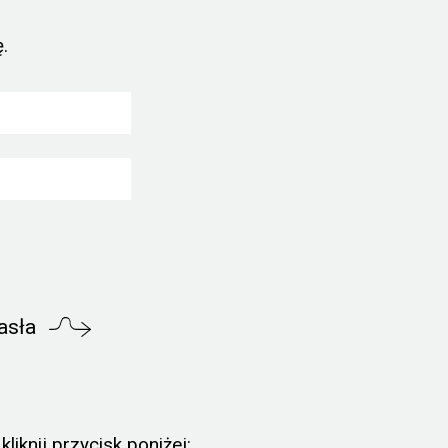
.
asła
liknij przycisk poniżej: