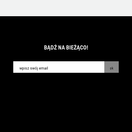
BĄDŹ NA BIEŻĄCO!
ok
kontakt:
info@piecsmakow.pl