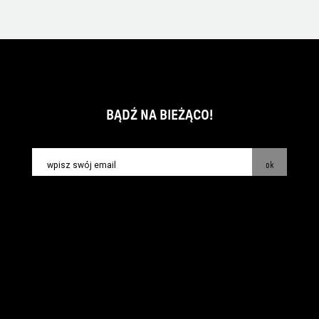
BĄDŹ NA BIEŻĄCO!
ok
kontakt:
info@piecsmakow.pl