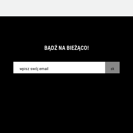
BĄDŹ NA BIEŻĄCO!
ok
kontakt:
info@piecsmakow.pl