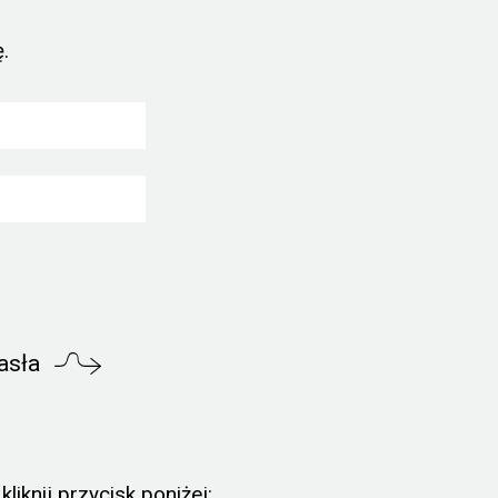
.
asła
liknij przycisk poniżej: