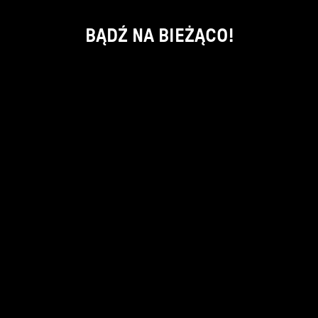
BĄDŹ NA BIEŻĄCO!
ok
kontakt:
info@piecsmakow.pl