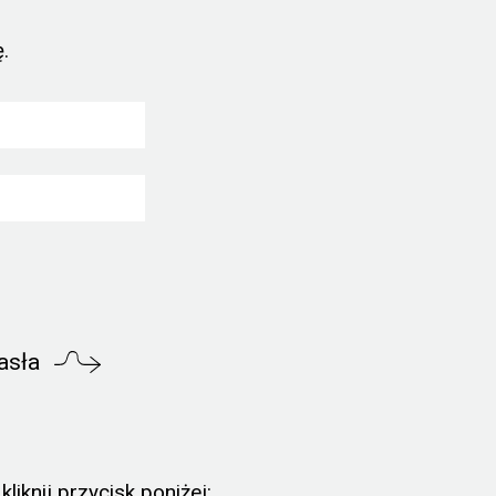
.
asła
liknij przycisk poniżej: