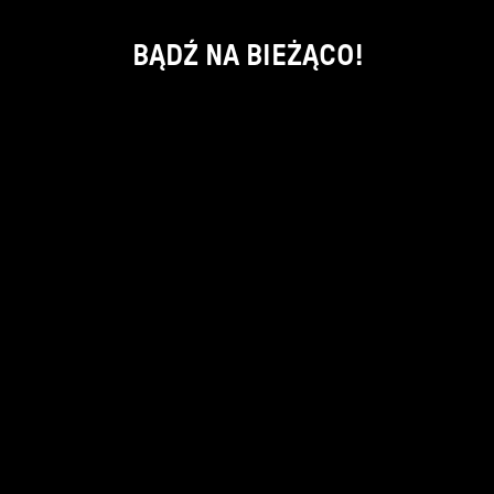
BĄDŹ NA BIEŻĄCO!
ok
kontakt:
info@piecsmakow.pl