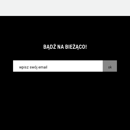
BĄDŹ NA BIEŻĄCO!
ok
kontakt:
info@piecsmakow.pl