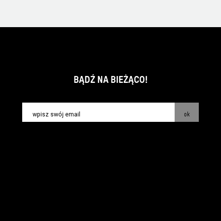
BĄDŹ NA BIEŻĄCO!
ok
kontakt:
info@piecsmakow.pl