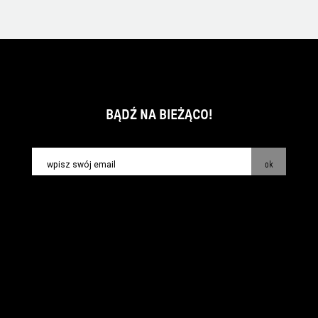
BĄDŹ NA BIEŻĄCO!
ok
kontakt:
info@piecsmakow.pl