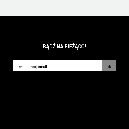
BĄDŹ NA BIEŻĄCO!
ok
kontakt:
info@piecsmakow.pl