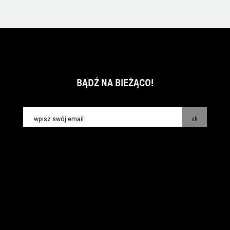
BĄDŹ NA BIEŻĄCO!
ok
kontakt:
info@piecsmakow.pl