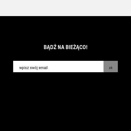
BĄDŹ NA BIEŻĄCO!
ok
kontakt:
info@piecsmakow.pl