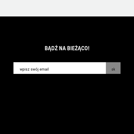
BĄDŹ NA BIEŻĄCO!
ok
kontakt:
info@piecsmakow.pl