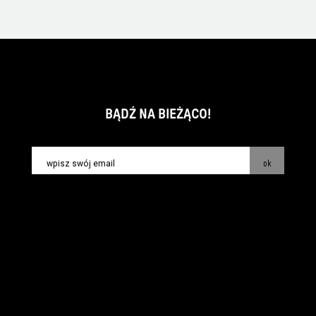
BĄDŹ NA BIEŻĄCO!
ok
kontakt:
info@piecsmakow.pl