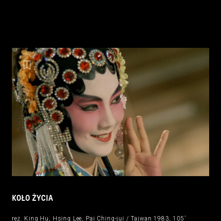
KOŁO ŻYCIA
reż. King Hu, Hsing Lee, Pai Ching-jui / Tajwan 1983, 105’