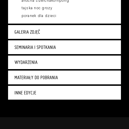
anocha suwichakornpong
tajska noc grozy
poranek dla dzieci
GALERIA ZDJĘĆ
SEMINARIA I SPOTKANIA
WYDARZENIA
MATERIAŁY DO POBRANIA
INNE EDYCJE