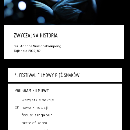
ZWYCZAJNA HISTORIA
reż. Anocha Suwichakornpong
Tajlandia 2009, 82’
4. FESTIWAL FILMOWY PIĘĆ SMAKÓW
PROGRAM FILMOWY
wszystkie sekcje
nowe kino azji
focus: singapur
taste of korea