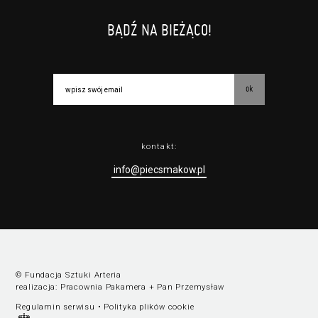
BĄDŹ NA BIEŻĄCO!
ok
kontakt:
info@piecsmakow.pl
© Fundacja Sztuki Arteria
realizacja:
Pracownia Pakamera
+
Pan Przemysław
Regulamin serwisu
•
Polityka plików cookie