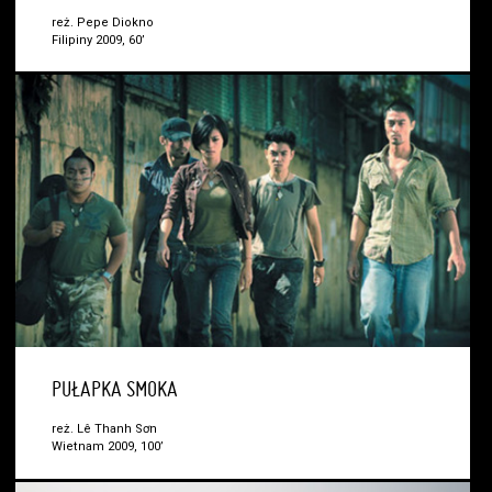
reż. Pepe Diokno
Filipiny 2009, 60’
PUŁAPKA SMOKA
reż. Lê Thanh Sơn
Wietnam 2009, 100’