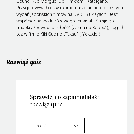
Sound, Rue Morgue, De Filmkrant i Kateigaho.
Przygotowywał opisy i komentarze audio do licznych
wydań japońskich filmów na DVD i Blu-rayach. Jest
współscenarzystą różowego musicalu Shinjiego
Imaoki „Podwodna miłość” („Onna no Kappa”), zagrał
też w filmie Kiki Sugino „Taksu” („Yokudo”).
Rozwiąż quiz
Sprawdź, co zapamiętałeś i
rozwiąż quiz!
polski