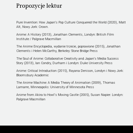
Propozycje lektur
Pure Invention: How Japan's Pop Culture Conquered the World (2020), Matt
Alt, Nowy Jork: Crown.
Anime: A History (2013), Jonathan Clements, Londyn: British Film
Institute / Palgrave Macmillan
The Anime Encyclopedia, wydanie trzecie, poprawione (2015), Jonathan
Clements i Helen McCarthy, Berkeley: Stone Bridge Press
The Soul of Anime: Collaborative Creativity and Japan's Media Success
Story (2013), Ian Condry, Durham i Londyn: Duke University Press
Anime: Critical Introduction (2015), Rayana Denison, Londyn i Nowy Jork:
Bloomsbury Academic
The Anime Machine: A Media Theory of Animation (2009), Thomas
Lamarre, Minneapolis: University of Minnesota Press
Anime from Akira to Howl's Moving Castle (2005), Susan Napier. Londyn:
Palgrave Macmillan