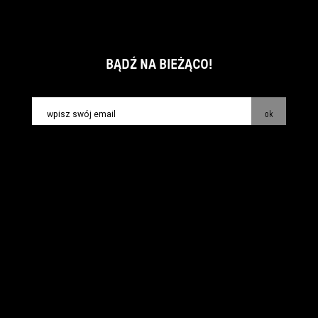
BĄDŹ NA BIEŻĄCO!
ok
kontakt:
info@piecsmakow.pl