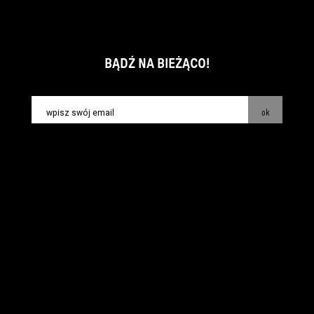
BĄDŹ NA BIEŻĄCO!
ok
kontakt:
info@piecsmakow.pl