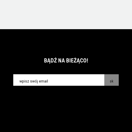
BĄDŹ NA BIEŻĄCO!
ok
kontakt:
info@piecsmakow.pl