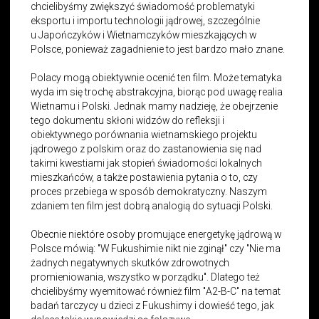
chcielibyśmy zwiększyć świadomość problematyki
eksportu i importu technologii jądrowej, szczególnie
u Japończyków i Wietnamczyków mieszkających w
Polsce, ponieważ zagadnienie to jest bardzo mało znane.
Polacy mogą obiektywnie ocenić ten film. Może tematyka
wyda im się trochę abstrakcyjna, biorąc pod uwagę realia
Wietnamu i Polski. Jednak mamy nadzieję, że obejrzenie
tego dokumentu skłoni widzów do refleksji i
obiektywnego porównania wietnamskiego projektu
jądrowego z polskim oraz do zastanowienia się nad
takimi kwestiami jak stopień świadomości lokalnych
mieszkańców, a także postawienia pytania o to, czy
proces przebiega w sposób demokratyczny. Naszym
zdaniem ten film jest dobrą analogią do sytuacji Polski.
Obecnie niektóre osoby promujące energetykę jądrową w
Polsce mówią:
"
W Fukushimie nikt nie zginął
" czy
"N
ie ma
żadnych negatywnych skutków zdrowotnych
promieniowania, wszystko w porządku
"
. Dlatego też
chcielibyśmy wyemitować również film
"
A2-B-C
"
na temat
badań tarczycy u dzieci z Fukushimy i dowieść tego, jak