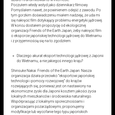
Poczułem wtedy wstyd jako dziennikarz filmowy.
Pomyślałem nawet, że powinienem odejść z zawodu. Po
tym gorzkim doświadczeniu miałem nadzieję, że uda mi
się nakręcić film dotykający problemu energetyki jądrowej.
W końcu dostałem propozycję od ekologicznej
organizacji Friends of the Earth Japan, żeby nakręcić film
o eksporcie japońskiej technologii jądrowej do Wietnamu
i z przyjemnością się na to zgodziłem.
Dlaczego akurat eksport technologii jądrowej z Japonii
do Wietnamu, a nie jakiegoś innego kraju?
Shinsuke Nakai: Friends of the Earth Japan: Nasza
organizacja działa przeciwko
"
eksportowi japońskiej
technologii i pomocy rozwojowej
"
do krajów
rozwijających się, ponieważ jest on nastawiony na
ekonomiczne zyski dla Japonii kosztem jakości życia
lokalnych mieszkańców i środowiska naturalnego.
Współpracując z lokalnymi społecznościami i
organizacjami pozarządowymi, proponujemy
modyfikacje lub wycofanie tego typu japońskich