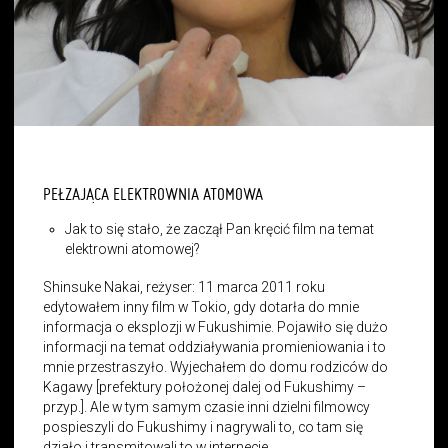
PEŁZAJĄCA ELEKTROWNIA ATOMOWA
Jak to się stało, że zaczął Pan kręcić film na temat
elektrowni atomowej?
Shinsuke Nakai, reżyser: 11 marca 2011 roku
edytowałem inny film w Tokio, gdy dotarła do mnie
informacja o eksplozji w Fukushimie. Pojawiło się dużo
informacji na temat oddziaływania promieniowania i to
mnie przestraszyło. Wyjechałem do domu rodziców do
Kagawy [prefektury położonej dalej od Fukushimy –
przyp.]. Ale w tym samym czasie inni dzielni filmowcy
pospieszyli do Fukushimy i nagrywali to, co tam się
działo i transmitowali to w internecie.