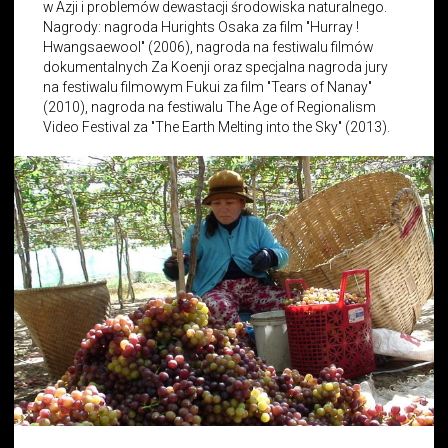
w Azji i problemów dewastacji środowiska naturalnego.
Nagrody: nagroda Hurights Osaka za film "Hurray !
Hwangsaewool" (2006), nagroda na festiwalu filmów
dokumentalnych Za Koenji oraz specjalna nagroda jury
na festiwalu filmowym Fukui za film "Tears of Nanay"
(2010), nagroda na festiwalu The Age of Regionalism
Video Festival za "The Earth Melting into the Sky" (2013).