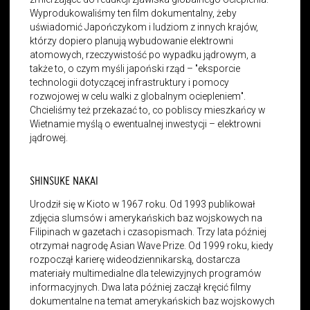
Wyprodukowaliśmy ten film dokumentalny, żeby
uświadomić Japończykom i ludziom z innych krajów,
którzy dopiero planują wybudowanie elektrowni
atomowych, rzeczywistość po wypadku jądrowym, a
także to, o czym myśli japoński rząd –
"
eksporcie
technologii dotyczącej infrastruktury i pomocy
rozwojowej w celu walki z globalnym ociepleniem
"
.
Chcieliśmy też przekazać to, co pobliscy mieszkańcy w
Wietnamie myślą o ewentualnej inwestycji – elektrowni
jądrowej.
SHINSUKE NAKAI
Urodził się w Kioto w 1967 roku. Od 1993 publikował
zdjęcia slumsów i amerykańskich baz wojskowych na
Filipinach w gazetach i czasopismach. Trzy lata później
otrzymał nagrodę Asian Wave Prize. Od 1999 roku, kiedy
rozpoczął karierę wideodziennikarską, dostarcza
materiały multimedialne dla telewizyjnych programów
informacyjnych. Dwa lata później zaczął kręcić filmy
dokumentalne na temat amerykańskich baz wojskowych