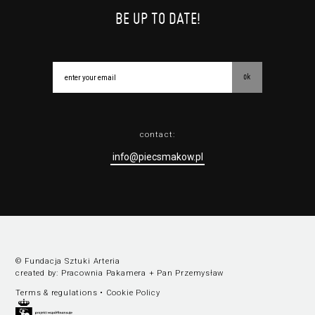
BE UP TO DATE!
ok
contact:
info@piecsmakow.pl
© Fundacja Sztuki Arteria
created by:
Pracownia Pakamera
+
Pan Przemysław
Terms & regulations
•
Cookie Policy