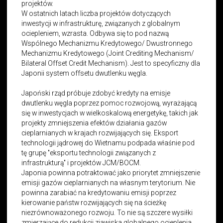
projektów.
W ostatnich latach liczba projektów dotyczących
inwestycji w infrastrukturę, związanych z globalnym
ociepleniem, wzrasta. Odbywa się to pod nazwą
Wspólnego Mechanizmu Kredytowego/ Dwustronnego
Mechanizmu Kredytowego (Joint Crediting Mechanism/
Bilateral Offset Credit Mechanism). Jest to specyficzny dla
Japonii system offsetu dwutlenku węgla.
Japoński rząd próbuje zdobyć kredyty na emisje
dwutlenku węgla poprzez pomoc rozwojową, wyrażającą
się w inwestycjach w wielkoskalową energetykę, takich jak
projekty zmniejszenia efektów działania gazów
cieplarnianych w krajach rozwijających się. Eksport
technologii jądrowej do Wietnamu podpada właśnie pod
tę grupę
"
eksportu technologii związanych z
infrastrukturą
"
i projektów JCM/BOCM.
Japonia powinna potraktować jako priorytet zmniejszenie
emisji gazów cieplarnianych na własnym terytorium. Nie
powinna zarabiać na kredytowaniu emisji poprzez
kierowanie państw rozwijających się na ścieżkę
niezrównoważonego rozwoju. To nie są szczere wysiłki
zmierzające do redukcji zjawiska globalnego ocieplenia.