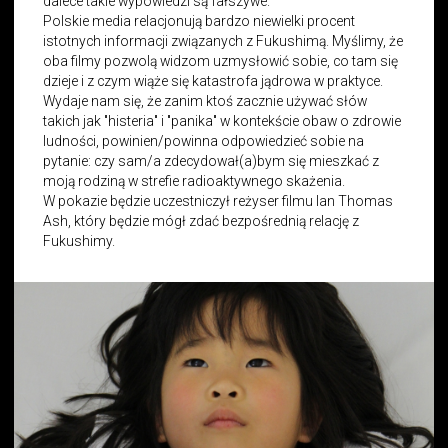
dalece takie wypowiedzi są fałszywe.
Polskie media relacjonują bardzo niewielki procent
istotnych informacji związanych z Fukushimą. Myślimy, że
oba filmy pozwolą widzom uzmysłowić sobie, co tam się
dzieje i z czym wiąże się katastrofa jądrowa w praktyce.
Wydaje nam się, że zanim ktoś zacznie używać słów
takich jak
"
histeria
" i "
panika
"
w kontekście obaw o zdrowie
ludności, powinien/powinna odpowiedzieć sobie na
pytanie: czy sam/a zdecydował(a)bym się mieszkać z
moją rodziną w strefie radioaktywnego skażenia.
W pokazie będzie uczestniczył reżyser filmu Ian Thomas
Ash, który będzie mógł zdać bezpośrednią relację z
Fukushimy.