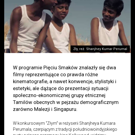
Zły, reż. Shanjhey Kumar Perumal
W programie Pięciu Smaków znalazły się dwa
filmy reprezentujące co prawda różne
kinematografie, a nawet konwencje, stylistyki i
estetyki, ale dążące do prezentacji sytuacji
społeczno-ekonomicznej grupy etnicznej
Tamilów obecnych w pejzażu demograficznym
zarówno Malezji i Singapuru.
W konkursowym "Złym" w reżyserii Shanjheya Kumara
Perumala, czerpiącym z tradycji południowoindyjskiego