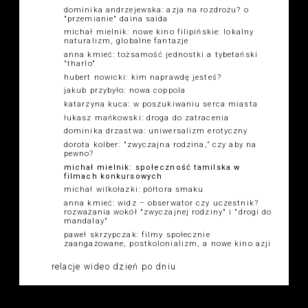
dominika andrzejewska: azja na rozdrożu? o
"przemianie" daina saida
michał mielnik: nowe kino filipińskie: lokalny
naturalizm, globalne fantazje
anna kmieć: tożsamość jednostki a tybetański
"tharlo"
hubert nowicki: kim naprawdę jesteś?
jakub przybyło: nowa coppola
katarzyna kuca: w poszukiwaniu serca miasta
łukasz mańkowski: droga do zatracenia
dominika drzastwa: uniwersalizm erotyczny
dorota kolber: "zwyczajna rodzina,” czy aby na
pewno?
michał mielnik: społeczność tamilska w
filmach konkursowych
michał wilkołazki: półtora smaku
anna kmieć: widz – obserwator czy uczestnik?
rozważania wokół "zwyczajnej rodziny" i "drogi do
mandalay"
paweł skrzypczak: filmy społecznie
zaangażowane, postkolonializm, a nowe kino azji
relacje wideo dzień po dniu