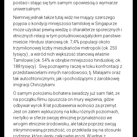
postaci i stając się tym samym opowieścią o wymiarze
uniwersalnym.
Niemniej jednak także tutaj widz nie mający szerszego
pojęcia o kondycji mniejszości tamilskiej w Singapurze
może uzyskać pewną wiedzę o charakterze społecznych i
etnicznych relacji w tym południowoazjatyckim państwie-
mieście. Hindusi stanowią ok. 7,4% populacji około
trzymilionowej liczby mieszkańców metropolii (ok. 250
tysięcy) , a wśród nich większość stanowią właśnie
Tamilowie (ok. 54% w obrębie mniejszości hinduskiej; ok.
188 tysięcy). Sivę poznajemy raczej w toku konfrontacji z
przedstawicielami innych narodowości, tj. Malajami oraz
tak autochtonicznymi, jak i pochodzącymi z zarobkowej
imigracji Chińczykami.
O samym położeniu bohatera świadczy już sam fakt, że
na początku filmu opuszcza on mury więzienia, gdzie
odbywał wyrok 8 lat pozbawienia wolności za przemyt.
Jest on zatem wykluczony na kilku różnych poziomach,
nie tylko w sferze swojej etnicznej przynależności we
wrogim etnicznie środowisku, ale także poprzez swoją
inkryminowaną przeszłość, co przekłada się na stosunki
rodzinne, które uległy całkowitej erozji. W jednej z