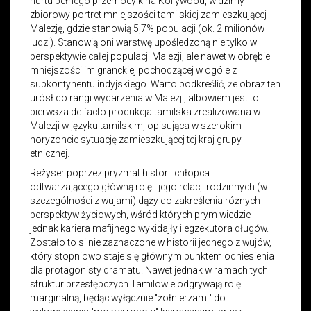
nurtu pełnego przemocy kina Kollywood, widzimy
zbiorowy portret mniejszości tamilskiej zamieszkującej
Malezję, gdzie stanowią 5,7% populacji (ok. 2 milionów
ludzi). Stanowią oni warstwę upośledzoną nie tylko w
perspektywie całej populacji Malezji, ale nawet w obrębie
mniejszości imigranckiej pochodzącej w ogóle z
subkontynentu indyjskiego. Warto podkreślić, że obraz ten
urósł do rangi wydarzenia w Malezji, albowiem jest to
pierwsza de facto produkcja tamilska zrealizowana w
Malezji w języku tamilskim, opisująca w szerokim
horyzoncie sytuację zamieszkującej tej kraj grupy
etnicznej.
Reżyser poprzez pryzmat historii chłopca
odtwarzającego główną rolę i jego relacji rodzinnych (w
szczególności z wujami) dąży do zakreślenia różnych
perspektyw życiowych, wśród których prym wiedzie
jednak kariera mafijnego wykidajły i egzekutora długów.
Zostało to silnie zaznaczone w historii jednego z wujów,
który stopniowo staje się głównym punktem odniesienia
dla protagonisty dramatu. Nawet jednak w ramach tych
struktur przestępczych Tamilowie odgrywają rolę
marginalną, będąc wyłącznie "żołnierzami" do