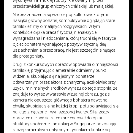
wykonywania "mokrej roboty" kierowanymi przez
przedstawicieli grup etnicznych chińskiej lub malajskiej.
Nie bez znaczenia są wzorce popkulturowe, którymi
nasiąka główny bohater, kompulsywnie oglądając stare
tamilskie filmy o mafijnych rozgrywkach. W tym
kontekście ciężka praca fizyczna, nienależycie
wynagradzana i niedoceniana, którą trudni się w fabryce
ojciec bohatera wyznającego pozytywistyczną ideę
uszlachetniania przez pracę, nie jest szczególnie nęcąca
dla protagonisty.
Drugi z konkursowych obrazów opowiada o mniejszości
tamilskiej przyjmując diametralnie odmienny punkt
widzenia, skupiając się na jednym bohaterze
odtwarzanym przez aktora z charyzmą, aczkolwiek przy
użyciu minimalnych środków wyrazu do tego stopnia, że
znajduje to wyraz w warstwie wizualnej obrazu, gdzie
kamera nie opuszcza głównego bohatera nawet na
chwilę, skupiając się na każdej kropli potu pojawiającej się
na jego zmęczonej i wyniszczonej twarzy. Siłą rzeczy
obraz ten nie będzie zatem pretendował do opisu
struktury społecznej tamilskiej w Singapurze, pozostając
raczej kameralnym i intymnym rysunkiem konkretnej