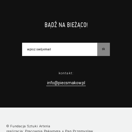
BĄDŹ NA BIEŻĄCO!
ok
kontakt:
info@piecsmakow.pl
© Fundacja Sztuki Arteria
realizacja:
Pracownia Pakamera
+
Pan Przemysław