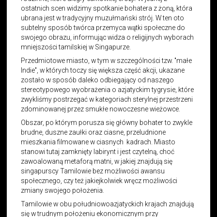
ostatnich scen widzimy spotkanie bohatera z żoną, która
ubrana jest w tradycyjny muzułmański strój. W ten oto
subtelny sposób twórca przemyca wątki społeczne do
swojego obrazu, informując widza o religijnych wyborach
mniejszości tamilskiej w Singapurze.
Przedmiotowe miasto, w tym w szczególności tzw. "małe
Indie", w których toczy się większa część akcji, ukazane
zostało w sposób daleko odbiegający od naszego
stereotypowego wyobrażenia o azjatyckim tygrysie, które
zwykliśmy postrzegać w kategoriach sterylnej przestrzeni
zdominowanej przez smukłe nowoczesne wieżowce.
Obszar, po którym porusza się główny bohater to zwykle
brudne, duszne zaułki oraz ciasne, przeludnione
mieszkania filmowane w ciasnych kadrach. Miasto
stanowi tutaj zamknięty labirynt i jest czytelną, choć
zawoalowaną metaforą matni, w jakiej znajdują się
singapurscy Tamilowie bez możliwości awansu
społecznego, czy też jakiejkolwiek wręcz możliwości
zmiany swojego położenia.
Tamilowie w obu południowoazjatyckich krajach znajdują
się w trudnym położeniu ekonomicznym przy