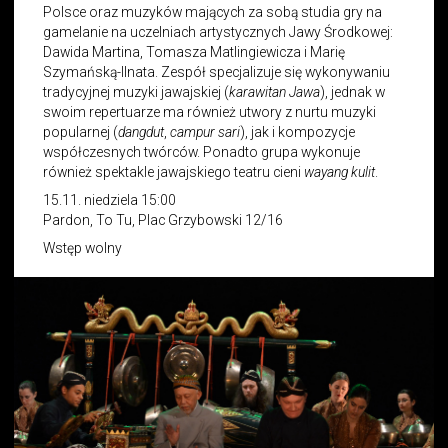
Polsce oraz muzyków mających za sobą studia gry na
gamelanie na uczelniach artystycznych Jawy Środkowej:
Dawida Martina, Tomasza Matlingiewicza i Marię
Szymańską-Ilnata. Zespół specjalizuje się wykonywaniu
tradycyjnej muzyki jawajskiej (
karawitan Jawa
), jednak w
swoim repertuarze ma również utwory z nurtu muzyki
popularnej (
dangdut
,
campur sari
), jak i kompozycje
współczesnych twórców. Ponadto grupa wykonuje
również spektakle jawajskiego teatru cieni
wayang kulit
.
15.11. niedziela 15:00
Pardon, To Tu, Plac Grzybowski 12/16
Wstęp wolny