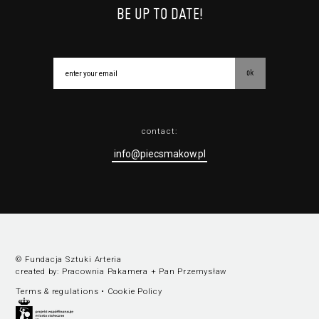
BE UP TO DATE!
ok
contact:
info@piecsmakow.pl
© Fundacja Sztuki Arteria
created by:
Pracownia Pakamera
+
Pan Przemysław
Terms & regulations
•
Cookie Policy