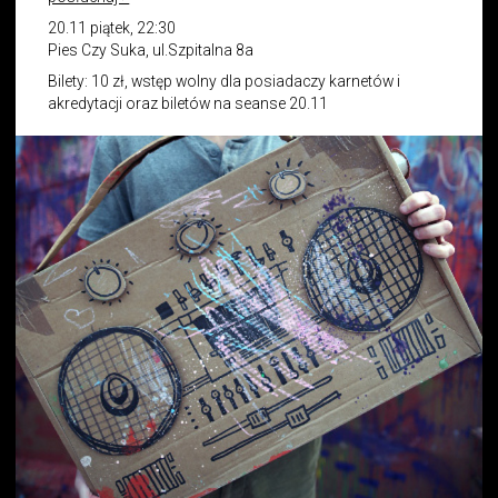
20.11 piątek, 22:30
Pies Czy Suka, ul.Szpitalna 8a
Bilety: 10 zł, wstęp wolny dla posiadaczy karnetów i
akredytacji oraz biletów na seanse 20.11