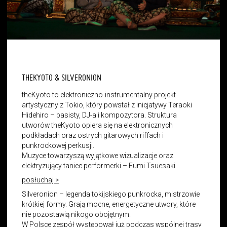
THEKYOTO & SILVERONION
theKyoto to elektroniczno-instrumentalny projekt
artystyczny z Tokio, który powstał z inicjatywy Teraoki
Hidehiro
–
basisty, DJ-a i kompozytora. Struktura
utworów theKyoto opiera się na elektronicznych
podkładach oraz ostrych gitarowych riffach i
punkrockowej perkusji.
Muzyce towarzyszą wyjątkowe wizualizacje oraz
elektryzujący taniec performerki
–
Fumi Tsuesaki.
posłuchaj >
Silveronion
–
legenda tokijskiego punkrocka, mistrzowie
krótkiej formy. Grają mocne, energetyczne utwory, które
nie pozostawią nikogo obojętnym.
W Polsce zespół występował już podczas wspólnej trasy