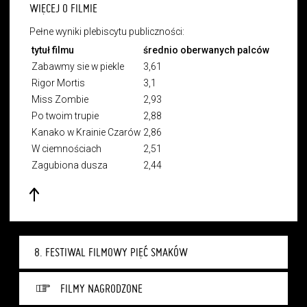
WIĘCEJ O FILMIE
Pełne wyniki plebiscytu publiczności:
tytuł filmu
średnio oberwanych palców
Zabawmy sie w piekle
3,61
Rigor Mortis
3,1
Miss Zombie
2,93
Po twoim trupie
2,88
Kanako w Krainie Czarów
2,86
W ciemnościach
2,51
Zagubiona dusza
2,44
8. FESTIWAL FILMOWY PIĘĆ SMAKÓW
FILMY NAGRODZONE