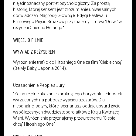
niejednoznaczny portret psychologiczny. Za prostą
historię, której sensem jest zrozumienie uniwersalnych
doświadczeń. Nagrodę Główną 8. Edycji Festiwalu
Filmowego Pięciu Smaków przyznajemy filmowi "Drzwi" w
reżyserii Chienna Hsianga."
WIĘCEJ O FILMIE
WYWIAD Z REŻYSEREM
Wyróżnienie trafiło do Hitoshiego One za film "Ciebie chcę"
(Be My Baby, Japonia 2014).
Uzasadnienie People's Jury:
"Za umiejętne ukazanie zamkniętego horyzontu jednostek
wyrzuconych na pobocze wyścigu szczurów. Dla
niebanalnej satyry, której scenariusz oddaje absurd życia
współczesnych dwudziestoparolatków z Kraju Kwitnącej
Wiśni. Wyróżnienie przyznajemy przewrotnemu "Ciebie
chcę" Hitoshiego One."