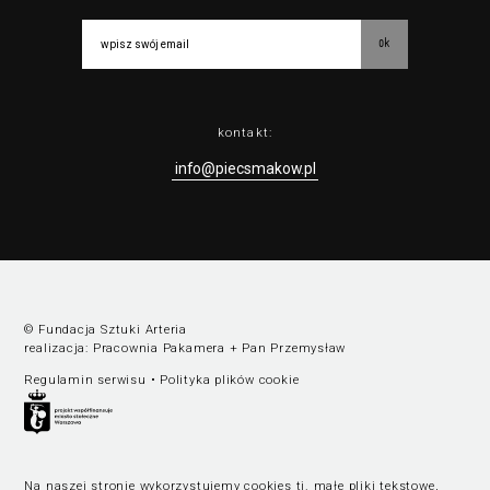
ok
kontakt:
info@piecsmakow.pl
© Fundacja Sztuki Arteria
realizacja:
Pracownia Pakamera
+
Pan Przemysław
Regulamin serwisu
•
Polityka plików cookie
Na naszej stronie wykorzystujemy cookies tj. małe pliki tekstowe,