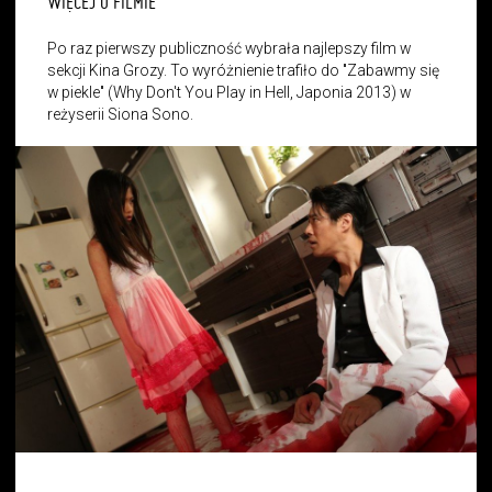
WIĘCEJ O FILMIE
Po raz pierwszy publiczność wybrała najlepszy film w
sekcji Kina Grozy. To wyróżnienie trafiło do "Zabawmy się
w piekle" (Why Don't You Play in Hell, Japonia 2013) w
reżyserii Siona Sono.