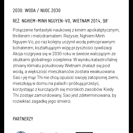
2030: WODA / NUOC 2030
REŻ. NGHIEM-MINH NGUYEN-VO, WIETNAM 2014, 98'
Połączenie fantastyki naukowej z kinem apokaliptycznym,
thrillerem i melodramatem. Reżyser, Nghiem-Minh
Nguyen-Vo, po raz kolejny uczynił wodę pełnoprawnym
bohaterem, kształtującym wizję przyszłości cywilizacji
Akcja rozgrywa się w 2030 roku w świecie walczącym ze
skutkami globalnego ocieplenia. W wyniku katastrofalnej
zmiany klimatu południowy Wietnam znalazł się pod
wodą, a większość mieszkańców została ewakuowana.
Sao i jej mąż Thi nie chcą opuścić swojej zatopionej ziemi,
mieszkają w domu na palach i próbują przeżyć,
korzystając z kurczących się morskich zasobów. Kiedy
Thi zostaje zamordowany, Sao jest zdeterminowana, by
rozwikłać zagadkę jego śmierci.
PARTNERZY