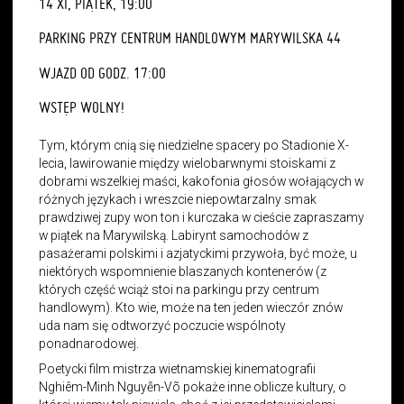
14 XI, PIĄTEK, 19:00
PARKING PRZY CENTRUM HANDLOWYM MARYWILSKA 44
WJAZD OD GODZ. 17:00
WSTĘP WOLNY!
Tym, którym cnią się niedzielne spacery po Stadionie X-
lecia, lawirowanie między wielobarwnymi stoiskami z
dobrami wszelkiej maści, kakofonia głosów wołających w
różnych językach i wreszcie niepowtarzalny smak
prawdziwej zupy won ton i kurczaka w cieście zapraszamy
w piątek na Marywilską. Labirynt samochodów z
pasażerami polskimi i azjatyckimi przywoła, być może, u
niektórych wspomnienie blaszanych kontenerów (z
których część wciąż stoi na parkingu przy centrum
handlowym). Kto wie, może na ten jeden wieczór znów
uda nam się odtworzyć poczucie wspólnoty
ponadnarodowej.
Poetycki film mistrza wietnamskiej kinematografii
Nghiêm-Minh Nguyễn-Võ pokaże inne oblicze kultury, o