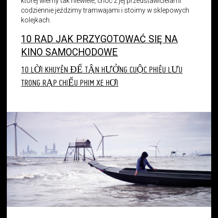
której wiemy tak niewiele, choć z jej przedstawicielami
codziennie jeździmy tramwajami i stoimy w sklepowych
kolejkach.
10 RAD JAK PRZYGOTOWAĆ SIĘ NA
KINO SAMOCHODOWE
10 LỜI KHUYÊN ĐỂ TẬN HƯỞNG CUỘC PHIÊU LƯU
TRONG RẠP CHIẾU PHIM XE HƠI